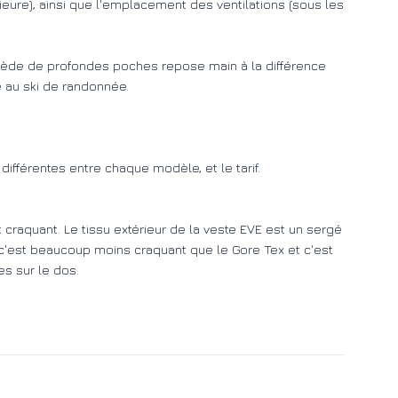
ieure), ainsi que l'emplacement des ventilations (sous les
sède de profondes poches repose main à la différence
e au ski de randonnée.
différentes entre chaque modèle, et le tarif.
 craquant. Le tissu extérieur de la veste EVE est un sergé
s, c'est beaucoup moins craquant que le Gore Tex et c'est
es sur le dos.