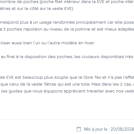
nombre de poches (poche filet intérieur dans la EVE et poche intér
étras et sur le côté sur la veste EVE).
rrespond plus à un usage randonnée principalement car elle pos
 a 2 poches napoléon au niveau de la poitrine et est mieux adapté
liser aussi bien l'un ou l'autre modèle en hiver.
u final à la disposition des poches, les couleurs disponibles très 
ste EVE est beaucoup plus souple que le Gore Tex et n'a pas l'effet
 que celui de la veste Tétras qui est une toile. Mais dans les 2 ca
 les guides que nous équipons apprécient travailler avec nos vest
Mis à jour le : 20/08/2024